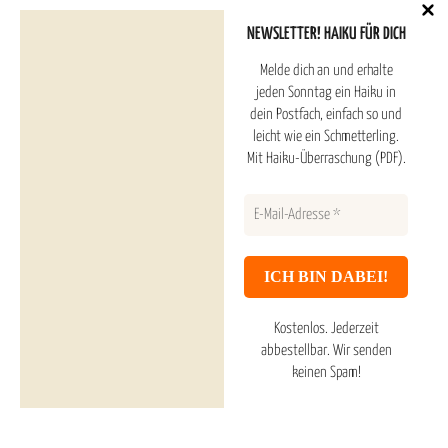
NEWSLETTER! HAIKU FÜR DICH
Melde dich an und erhalte
jeden Sonntag ein Haiku in
dein Postfach, einfach so und
leicht wie ein Schmetterling.
Mit Haiku-Überraschung (PDF).
Klassische Haiku
Berühmte Haiku
Kostenlos. Jederzeit
abbestellbar.
Wir senden
20 Frühlingshaiku
keinen Spam!
20 Sommerhaiku