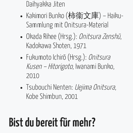
Daihyakka Jiten
Kakimori Bunko (柿衞文庫) – Haiku-
Sammlung mit Onitsura-Material
Okada Rihee (Hrsg.):
Onitsura Zenshū
,
Kadokawa Shoten, 1971
Fukumoto Ichirō (Hrsg.):
Onitsura
Kusen – Hitorigoto
, Iwanami Bunko,
2010
Tsubouchi Nenten:
Uejima Onitsura
,
Kobe Shimbun, 2001
Bist du bereit für mehr?