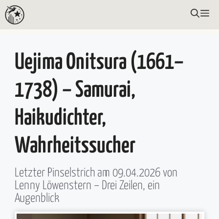
Zum
ME
Inhalt
springen
Uejima Onitsura (1661–
1738) – Samurai,
Haikudichter,
Wahrheitssucher
Letzter Pinselstrich am
09.04.2026
von
Lenny Löwenstern
– Drei Zeilen, ein
Augenblick