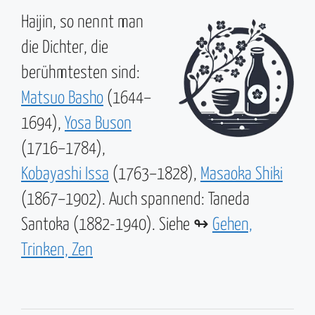
Haijin, so nennt man
die Dichter, die
berühmtesten sind:
Matsuo Basho
(1644–
1694),
Yosa Buson
(1716–1784),
Kobayashi Issa
(1763–1828),
Masaoka Shiki
(1867–1902). Auch spannend: Taneda
Santoka (1882-1940). Siehe ↬
Gehen,
Trinken, Zen