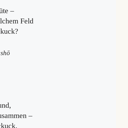
üte –
lchem Feld
ckuck?
ashō
und,
zusammen –
ckuck.