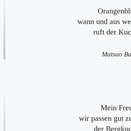
Orangenbl
wann und aus we
ruft der Ku
Matsuo B
Mein Fre
wir passen gut 
der Bergku