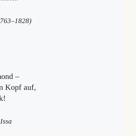
1763–1828)
mond –
en Kopf auf,
k!
Issa