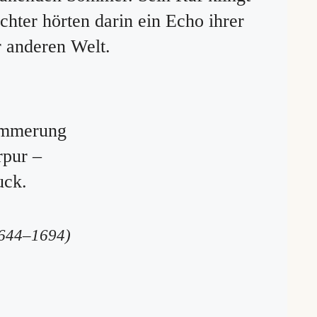
chter hörten darin ein Echo ihrer
r anderen Welt.
ämmerung
rpur –
uck.
1644–1694)