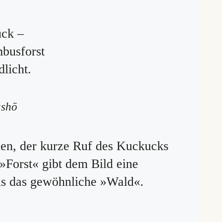
ck –
busforst
licht.
ashō
ilen, der kurze Ruf des Kuckucks
»Forst« gibt dem Bild eine
ls das gewöhnliche »Wald«.