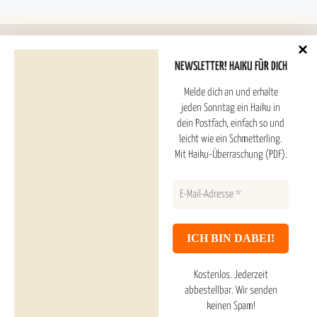
NEWSLETTER! HAIKU FÜR DICH
Melde dich an und erhalte
Hoshitori Haiku ESTD. 2025
jeden Sonntag ein Haiku in
dein Postfach, einfach so und
leicht wie ein Schmetterling.
Haiku Überraschung (PDF) und Newsletter
Mit Haiku-Überraschung (PDF).
Inhaltsverzeichnis
Haiku Galerie
Datenschutzerklärung
Kostenlos. Jederzeit
Impressum & About
abbestellbar.
Wir senden
keinen Spam!