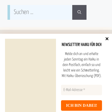
Suchen
nach:
NEWSLETTER! HAIKU FÜR DICH
Melde dich an und erhalte
Hoshitori Haiku ESTD. 2025
jeden Sonntag ein Haiku in
dein Postfach, einfach so und
leicht wie ein Schmetterling.
Haiku Überraschung (PDF) und Newsletter
Mit Haiku-Überraschung (PDF).
Inhaltsverzeichnis
Haiku Galerie
Datenschutzerklärung