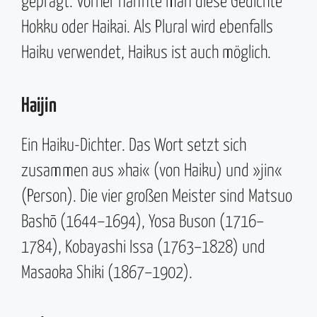
geprägt. Vorher nannte man diese Gedichte
Hokku oder Haikai. Als Plural wird ebenfalls
Haiku verwendet, Haikus ist auch möglich.
Haijin
Ein Haiku-Dichter. Das Wort setzt sich
zusammen aus »hai« (von Haiku) und »jin«
(Person). Die vier großen Meister sind Matsuo
Bashō (1644–1694), Yosa Buson (1716–
1784), Kobayashi Issa (1763–1828) und
Masaoka Shiki (1867–1902).