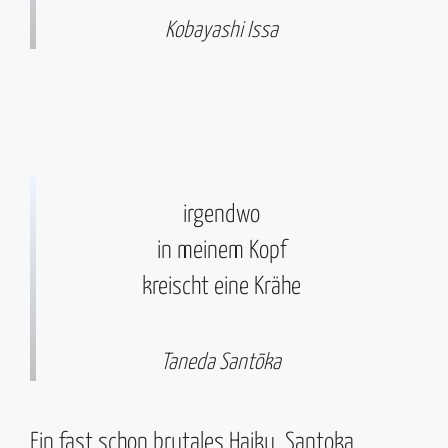
Kobayashi Issa
irgendwo
in meinem Kopf
kreischt eine Krähe
Taneda Santōka
Ein fast schon brutales Haiku. Santoka