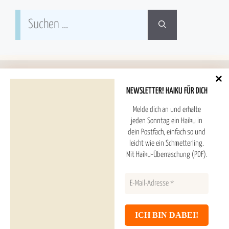
Suchen
nach:
NEWSLETTER! HAIKU FÜR DICH
Melde dich an und erhalte
Hoshitori Haiku ESTD. 2025
jeden Sonntag ein Haiku in
dein Postfach, einfach so und
leicht wie ein Schmetterling.
Haiku Überraschung (PDF) und Newsletter
Mit Haiku-Überraschung (PDF).
Inhaltsverzeichnis
Haiku Galerie
Datenschutzerklärung