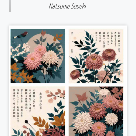
Natsume Sōseki