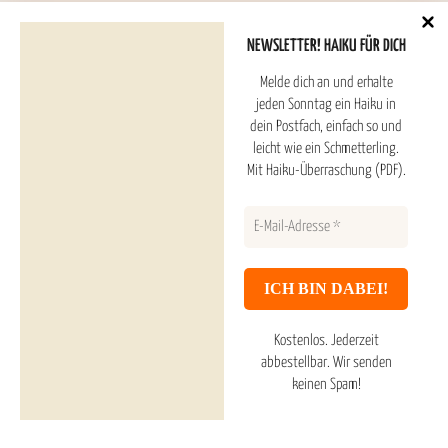
NEWSLETTER! HAIKU FÜR DICH
Melde dich an und erhalte
Hoshitori Haiku ESTD. 2025
jeden Sonntag ein Haiku in
dein Postfach, einfach so und
leicht wie ein Schmetterling.
Haiku Überraschung (PDF) und Newsletter
Mit Haiku-Überraschung (PDF).
Inhaltsverzeichnis
Haiku Galerie
Datenschutzerklärung
Kostenlos. Jederzeit
Impressum & About
abbestellbar.
Wir senden
keinen Spam!