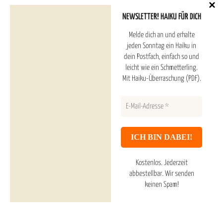
Haiku nach Themen
NEWSLETTER! HAIKU FÜR DICH
Melde dich an und erhalte
14 Kirschblüten-Haiku
jeden Sonntag ein Haiku in
dein Postfach, einfach so und
leicht wie ein Schmetterling.
10 Haiku über Tautropfen
Mit Haiku-Überraschung (PDF).
20 Haiku mit Libelle
10 Haiku über das Meer
10 Haiku der Sterne
Kostenlos. Jederzeit
abbestellbar.
Wir senden
keinen Spam!
Suchen