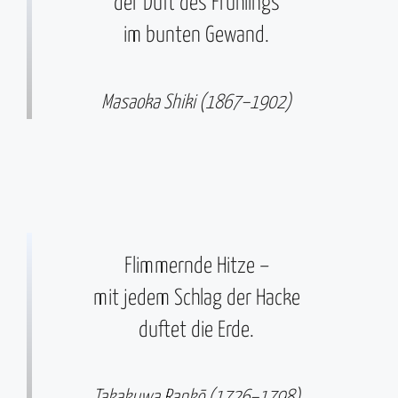
der Duft des Frühlings
im bunten Gewand.
Masaoka Shiki (1867–1902)
Flimmernde Hitze –
mit jedem Schlag der Hacke
duftet die Erde.
Takakuwa Rankō (1726–1798)