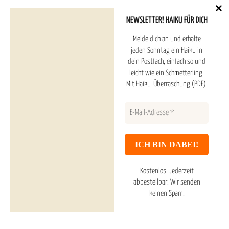
NEWSLETTER! HAIKU FÜR DICH
Melde dich an und erhalte
Hoshitori Haiku ESTD. 2025
jeden Sonntag ein Haiku in
dein Postfach, einfach so und
leicht wie ein Schmetterling.
Haiku Überraschung (PDF) und Newsletter
Mit Haiku-Überraschung (PDF).
Inhaltsverzeichnis
Haiku Galerie
Datenschutzerklärung
Kostenlos. Jederzeit
Impressum & About
abbestellbar.
Wir senden
keinen Spam!