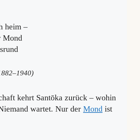
h heim –
er Mond
srund
1882–1940)
haft kehrt Santōka zurück – wohin
 Niemand wartet. Nur der
Mond
ist