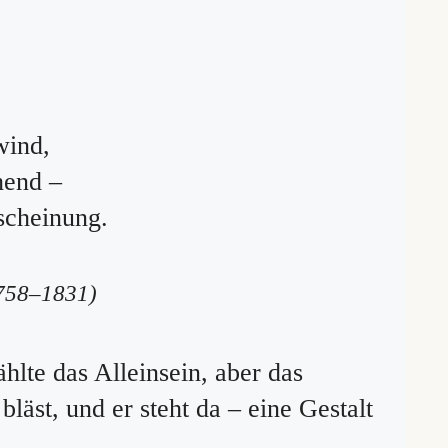
wind,
hend –
scheinung.
758–1831)
lte das Alleinsein, aber das
läst, und er steht da – eine Gestalt