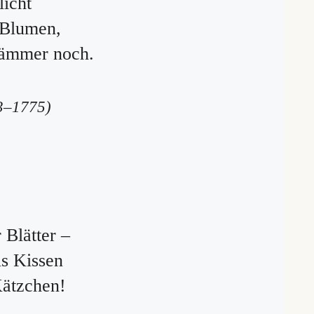
icht
 Blumen,
dämmer noch.
3–1775)
 Blätter –
ls Kissen
Kätzchen!