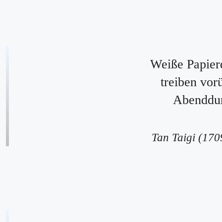
Weiße Papier
treiben vor
Abenddun
Tan Taigi (17