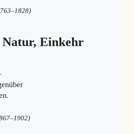
1763–1828)
, Natur, Einkehr
–
genüber
en.
1867–1902)