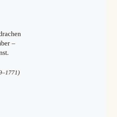
drachen
über –
st.
09–1771)